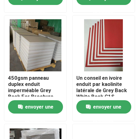
demande
demande
Visite d'usine
Contrôle de qualité
Contactez-nous
Demandez une citation
450gsm panneau
Un conseil en ivoire
duplex enduit
enduit par kaolinite
imperméable Grey
latérale de Grey Back
Parqueter le papier de protection
Back For Brochure
White Back C1S
envoyer une
envoyer une
Petit pain provisoire de protection de plancher
demande
demande
Protection de plancher de papier d'emballage