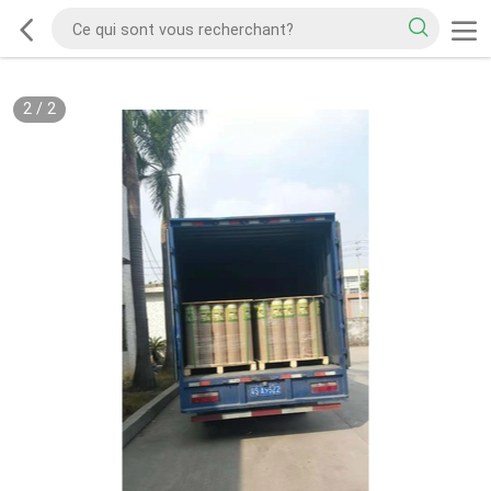
2
/
2