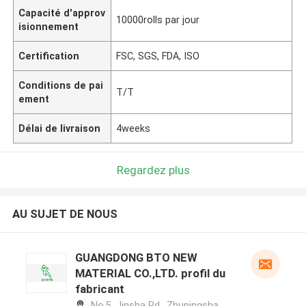
Capacité d'approv
10000rolls par jour
isionnement
Certification
FSC, SGS, FDA, ISO
Conditions de pai
T/T
ement
Délai de livraison
4weeks
Regardez plus
AU SUJET DE NOUS
GUANGDONG BTO NEW
MATERIAL CO.,LTD. profil du
fabricant
No.5, Jinsha Rd., Zhupingsha,