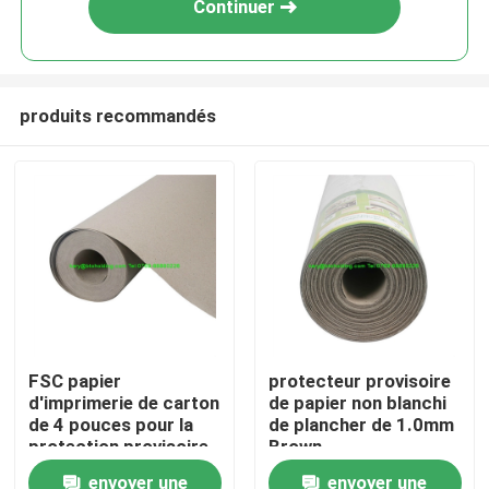
Continuer
produits recommandés
Maison
FSC papier
protecteur provisoire
d'imprimerie de carton
de papier non blanchi
Produits
de 4 pouces pour la
de plancher de 1.0mm
protection provisoire
Brown
de porte
envoyer une
envoyer une
Au sujet de nous