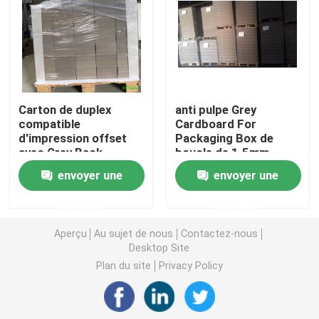
Papier de revêtement de sol de construction
Papier d'imprimerie de carton
Carton de duplex
anti pulpe Grey
compatible
Cardboard For
Feuilles parquetantes imperméables
d'impression offset
Packaging Box de
avec Grey Back
boucle de 1.5mm
2.0mm
Revêtement de sol protecteur provisoire
envoyer une
envoyer une
demande
demande
Papier noir de carton
Aperçu
Au sujet de nous
Contactez-nous
Desktop Site
Ruban adhésif respirable
Plan du site
Privacy Policy
Papier de petit pain de emballage