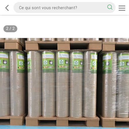
2
/
2