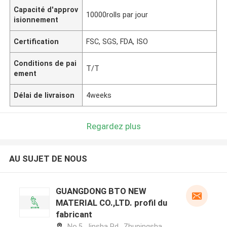
Capacité d'approv
10000rolls par jour
isionnement
Certification
FSC, SGS, FDA, ISO
Conditions de pai
T/T
ement
Délai de livraison
4weeks
Regardez plus
AU SUJET DE NOUS
GUANGDONG BTO NEW
MATERIAL CO.,LTD. profil du
fabricant
No.5, Jinsha Rd., Zhupingsha,