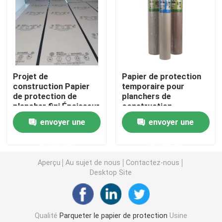
Revêtement de sol protecteur provisoire
Papier noir de carton
Projet de
Papier de protection
construction Papier
temporaire pour
Ruban adhésif respirable
de protection de
planchers de
plancher fini Épaisseur
construction
1 mm Recyclable
Papier de petit pain de emballage
envoyer une
envoyer une
demande
demande
Papier enduit noir
Aperçu
Au sujet de nous
Contactez-nous
Desktop Site
Papier coloré Rolls
Papier réutilisé de carton
Qualité
Parqueter le papier de protection
Usine