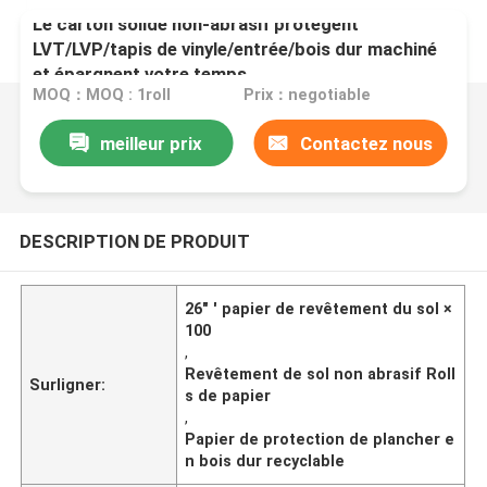
Le carton solide non-abrasif protègent
LVT/LVP/tapis de vinyle/entrée/bois dur machiné
et épargnent votre temps
MOQ：MOQ : 1roll
Prix：negotiable
meilleur prix
Contactez nous
DESCRIPTION DE PRODUIT
26" ' papier de revêtement du sol ×
100
,
Revêtement de sol non abrasif Roll
Surligner:
s de papier
,
Papier de protection de plancher e
n bois dur recyclable