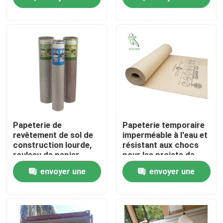
demande
demande
Produits
Parqueter le papier de protection
Petit pain provisoire de protection de plancher
Protection de plancher de papier d'emballage
Papeterie de
Papeterie temporaire
revêtement de sol de
imperméable à l'eau et
construction lourde,
résistant aux chocs
Papier de revêtement de sol de construction
rouleau de papier
pour les projets de
multifonctionnel
construction
envoyer une
envoyer une
Papier d'imprimerie de carton
demande
demande
Feuilles parquetantes imperméables