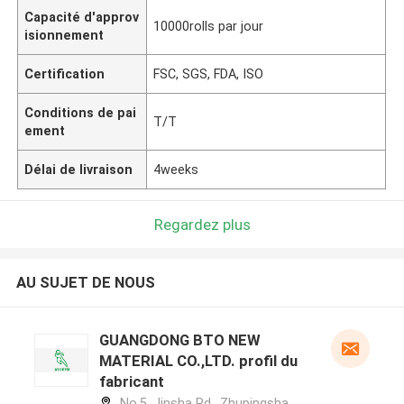
Capacité d'approv
10000rolls par jour
isionnement
Certification
FSC, SGS, FDA, ISO
Conditions de pai
T/T
ement
Délai de livraison
4weeks
Regardez plus
AU SUJET DE NOUS
GUANGDONG BTO NEW
MATERIAL CO.,LTD. profil du
fabricant
No.5, Jinsha Rd., Zhupingsha,