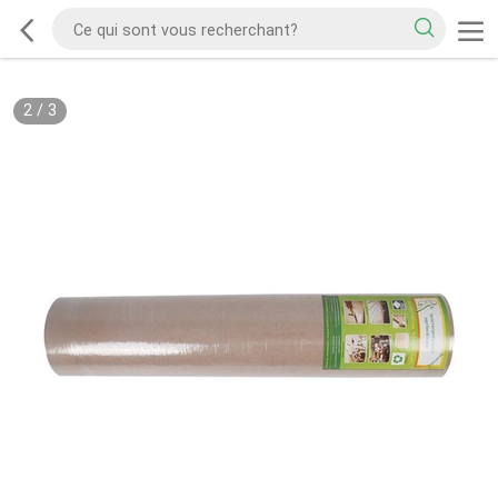
2
/
3