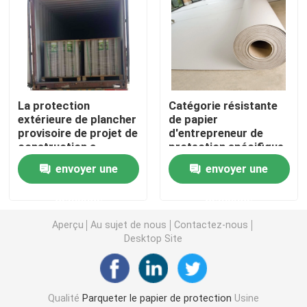
Revêtement de sol protecteur provisoire
Papier noir de carton
La protection
Catégorie résistante
extérieure de plancher
de papier
Ruban adhésif respirable
provisoire de projet de
d'entrepreneur de
construction a
protection spécifique
réutilisé le carton dur
de plancher de
Papier de petit pain de emballage
envoyer une
envoyer une
construction
demande
demande
Papier enduit noir
Aperçu
Au sujet de nous
Contactez-nous
Desktop Site
Papier coloré Rolls
Papier réutilisé de carton
Qualité
Parqueter le papier de protection
Usine