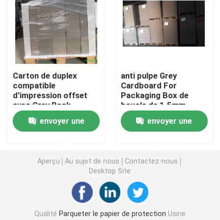
Revêtement de sol protecteur provisoire
Papier noir de carton
Carton de duplex
anti pulpe Grey
compatible
Cardboard For
Ruban adhésif respirable
d'impression offset
Packaging Box de
avec Grey Back
boucle de 1.5mm
2.0mm
Papier de petit pain de emballage
envoyer une
envoyer une
demande
demande
Papier enduit noir
Aperçu
Au sujet de nous
Contactez-nous
Desktop Site
Papier coloré Rolls
Papier réutilisé de carton
Qualité
Parqueter le papier de protection
Usine