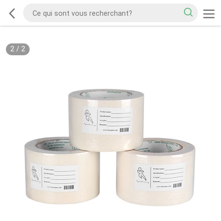
2
/
2