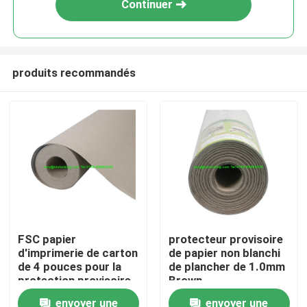
Continuer
produits recommandés
Accueil
FSC papier
protecteur provisoire
d'imprimerie de carton
de papier non blanchi
A propos de nous
de 4 pouces pour la
de plancher de 1.0mm
protection provisoire
Brown
de porte
envoyer une
envoyer une
Contacts