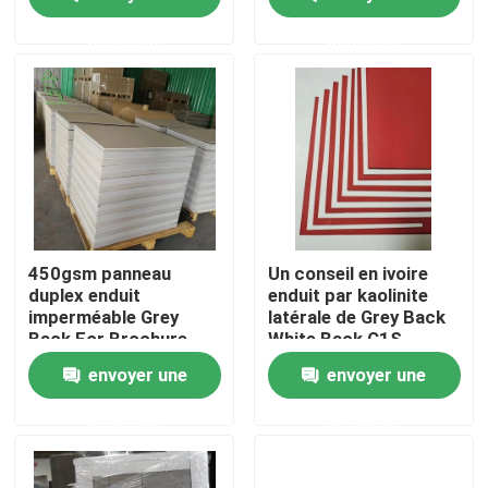
demande
demande
Produits
Parqueter le papier de protection
Petit pain provisoire de protection de plancher
Protection de plancher de papier d'emballage
450gsm panneau
Un conseil en ivoire
duplex enduit
enduit par kaolinite
imperméable Grey
latérale de Grey Back
Papier de revêtement de sol de construction
Back For Brochure
White Back C1S
envoyer une
envoyer une
Papier d'imprimerie de carton
demande
demande
Feuilles parquetantes imperméables