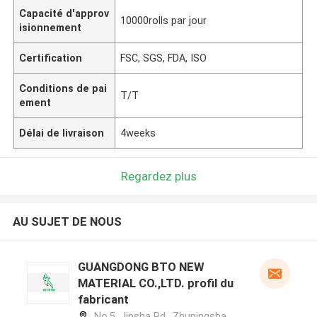
Capacité d'approv
10000rolls par jour
isionnement
Certification
FSC, SGS, FDA, ISO
Conditions de pai
T/T
ement
Délai de livraison
4weeks
Regardez plus
AU SUJET DE NOUS
GUANGDONG BTO NEW
MATERIAL CO.,LTD. profil du
fabricant
No.5, Jinsha Rd., Zhupingsha,