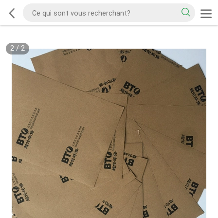
2
/
2