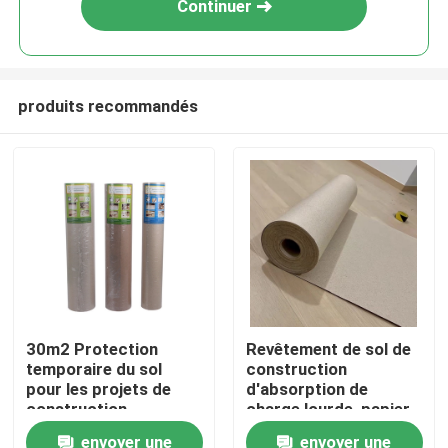
Continuer
produits recommandés
Accueil
30m2 Protection
Revêtement de sol de
temporaire du sol
construction
A propos de nous
pour les projets de
d'absorption de
construction
charge lourde, papier
respirable de
envoyer une
envoyer une
Contacts