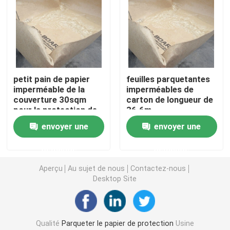
Revêtement de sol protecteur provisoire
Papier noir de carton
petit pain de papier
feuilles parquetantes
imperméable de la
imperméables de
Ruban adhésif respirable
couverture 30sqm
carton de longueur de
pour la protection de
36.6m
plancher
Papier de petit pain de emballage
envoyer une
envoyer une
demande
demande
Papier enduit noir
Aperçu
Au sujet de nous
Contactez-nous
Desktop Site
Papier coloré Rolls
Papier réutilisé de carton
Qualité
Parqueter le papier de protection
Usine