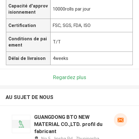
Capacité d'approv
10000rolls par jour
isionnement
Certification
FSC, SGS, FDA, ISO
Conditions de pai
T/T
ement
Délai de livraison
4weeks
Regardez plus
AU SUJET DE NOUS
GUANGDONG BTO NEW
MATERIAL CO.,LTD. profil du
fabricant
No.5, Jinsha Rd., Zhupingsha,