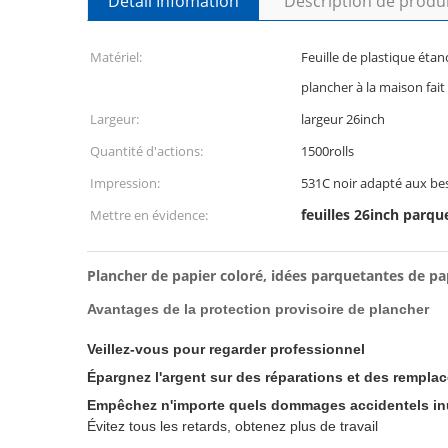
Détail Infomation
Description de produ
Matériel:
Feuille de plastique étan
plancher à la maison fai
Largeur:
largeur 26inch
Quantité d'actions:
1500rolls
Impression:
531C noir adapté aux bes
feuilles 26inch parq
Mettre en évidence:
Plancher de papier coloré, idées parquetantes de pap
Avantages de la protection provisoire de plancher
Veillez-vous pour regarder professionnel
Épargnez l'argent sur des réparations et des rempla
Empêchez n'importe quels dommages accidentels inu
Évitez tous les retards, obtenez plus de travail