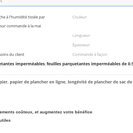
it
che à l'humidité tissée par
Couleur:
t sur commande à la mai
Longueur:
Épaisseur:
oins du client
Commande à façon:
uetantes imperméables
feuilles parquetantes imperméables de 
,
ier, papier de plancher en ligne, longévité de plancher de sac de 
cements coûteux, et augmentez votre bénéfice
tiles