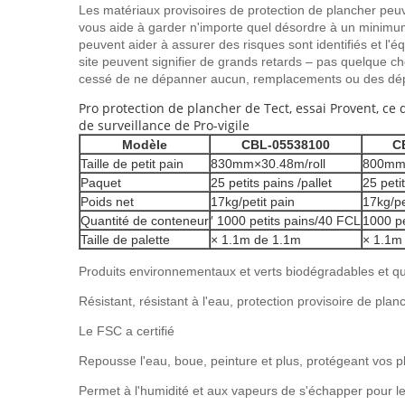
Les matériaux provisoires de protection de plancher peuve
vous aide à garder n'importe quel désordre à un minimum, 
peuvent aider à assurer des risques sont identifiés et l
site peuvent signifier de grands retards – pas quelque ch
cessé de ne dépanner aucun, remplacements ou des dépa
Pro protection de plancher de Tect, essai Provent, ce
de surveillance de Pro-vigile
Modèle
CBL-05538100
C
Taille de petit pain
830mm×30.48m/roll
800mm×
Paquet
25 petits pains /pallet
25 peti
Poids net
17kg/petit pain
17kg/pe
Quantité de conteneur
′ 1000 petits pains/40 FCL
1000 pe
Taille de palette
× 1.1m de 1.1m
× 1.1m
Produits environnementaux et verts biodégradables et qu
Résistant, résistant à l'eau, protection provisoire de plan
Le FSC a certifié
Repousse l'eau, boue, peinture et plus, protégeant vos p
Permet à l'humidité et aux vapeurs de s'échapper pour l