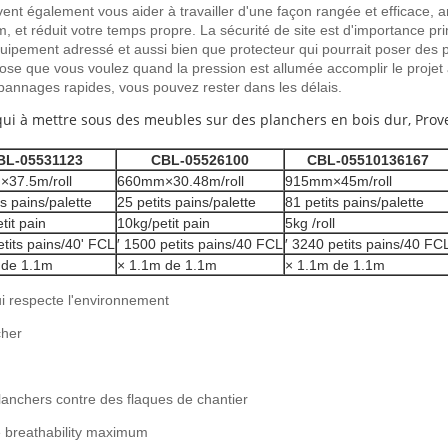
nt également vous aider à travailler d'une façon rangée et efficace, a
et réduit votre temps propre. La sécurité de site est d'importance prim
'équipement adressé et aussi bien que protecteur qui pourrait poser des
ose que vous voulez quand la pression est allumée accomplir le projet à
nnages rapides, vous pouvez rester dans les délais.
 qui à mettre sous des meubles sur des planchers en bois dur, Pro
BL-05531123
CBL-05526100
CBL-05510136167
37.5m/roll
660mm×30.48m/roll
915mm×45m/roll
ts pains/palette
25 petits pains/palette
81 petits pains/palette
tit pain
10kg/petit pain
5kg /roll
tits pains/40' FCL
′ 1500 petits pains/40 FCL
′ 3240 petits pains/40 FC
 de 1.1m
× 1.1m de 1.1m
× 1.1m de 1.1m
i respecte l'environnement
cher
lanchers contre des flaques de chantier
e breathability maximum