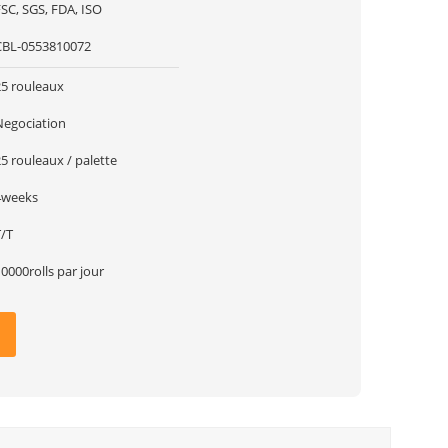
SC, SGS, FDA, ISO
CBL-0553810072
25 rouleaux
Negociation
5 rouleaux / palette
4weeks
T/T
0000rolls par jour