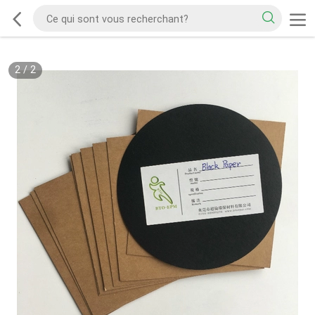
2
/
2