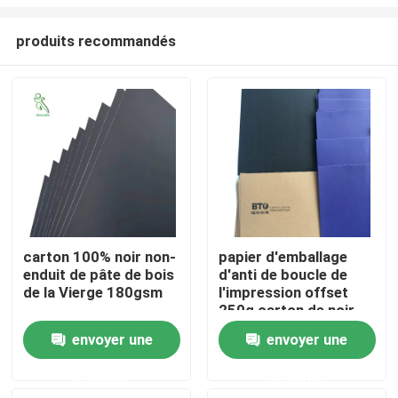
produits recommandés
carton 100% noir non-
papier d'emballage
enduit de pâte de bois
d'anti de boucle de
Accueil
de la Vierge 180gsm
l'impression offset
250g carton de noir
A propos de nous
envoyer une
envoyer une
demande
demande
Contacts