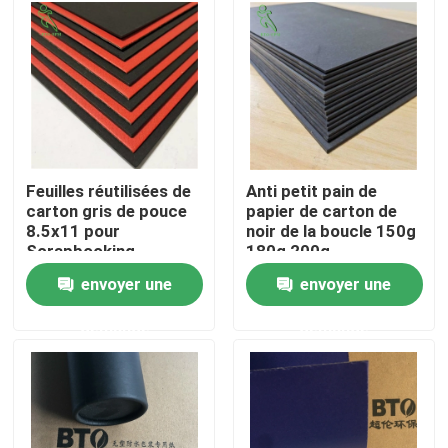
Produits
Parqueter le papier de protection
Petit pain provisoire de protection de plancher
Feuilles réutilisées de
Anti petit pain de
carton gris de pouce
papier de carton de
8.5x11 pour
noir de la boucle 150g
Protection de plancher de papier d'emballage
Scrapbooking
180g 200g
envoyer une
envoyer une
Papier de revêtement de sol de construction
demande
demande
Papier d'imprimerie de carton
Feuilles parquetantes imperméables