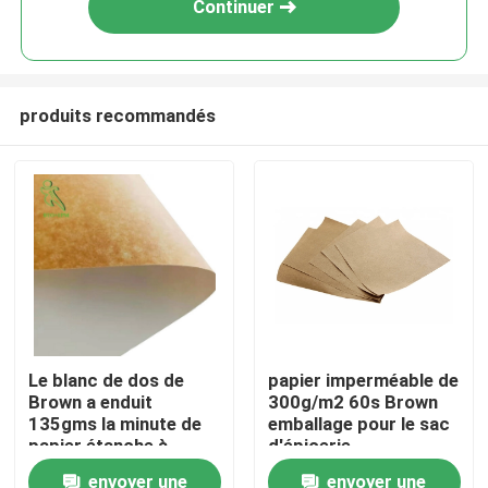
Continuer
produits recommandés
Accueil
Le blanc de dos de
papier imperméable de
Brown a enduit
300g/m2 60s Brown
A propos de nous
135gms la minute de
emballage pour le sac
papier étanche à
d'épicerie
l'humidité 350gms
envoyer une
envoyer une
Contacts