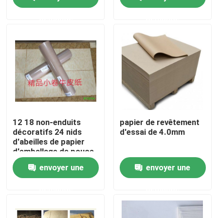
maximum
demande
demande
Produits
Parqueter le papier de protection
Petit pain provisoire de protection de plancher
Protection de plancher de papier d'emballage
12 18 non-enduits
papier de revêtement
décoratifs 24 nids
d'essai de 4.0mm
d'abeilles de papier
Papier de revêtement de sol de construction
d'emballage de pouce
envoyer une
envoyer une
Papier d'imprimerie de carton
demande
demande
Feuilles parquetantes imperméables