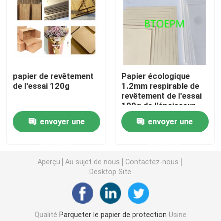
Revêtement de sol protecteur provisoire
Papier noir de carton
papier de revêtement
Papier écologique
de l'essai 120g
1.2mm respirable de
Ruban adhésif respirable
revêtement de l'essai
100g de l'épaisseur
1mm
Papier de petit pain de emballage
envoyer une
envoyer une
demande
demande
Papier enduit noir
Aperçu
Au sujet de nous
Contactez-nous
Desktop Site
Papier coloré Rolls
Papier réutilisé de carton
Qualité
Parqueter le papier de protection
Usine