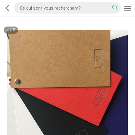
2
/
3