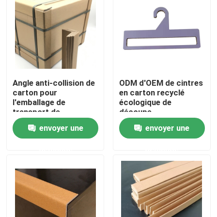
Produits
Parqueter le papier de protection
Angle anti-collision de
ODM d'OEM de cintres
Petit pain provisoire de protection de plancher
carton pour
en carton recyclé
l'emballage de
écologique de
transport de
découpe
Protection de plancher de papier d'emballage
logistique
envoyer une
envoyer une
demande
demande
Papier de revêtement de sol de construction
Papier d'imprimerie de carton
Feuilles parquetantes imperméables