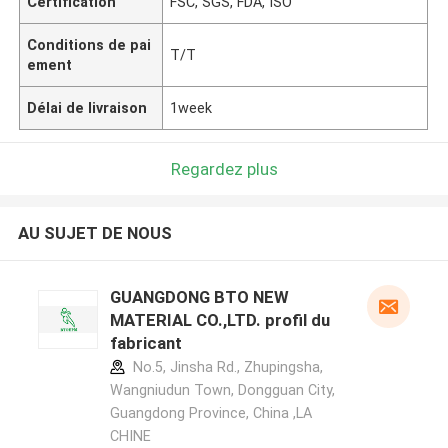
Certification
FSC, SGS, FDA, ISO
Conditions de pai
T/T
ement
Délai de livraison
1week
Regardez plus
AU SUJET DE NOUS
GUANGDONG BTO NEW
MATERIAL CO.,LTD. profil du
fabricant
No.5, Jinsha Rd., Zhupingsha,
Wangniudun Town, Dongguan City,
Guangdong Province, China ,LA
CHINE