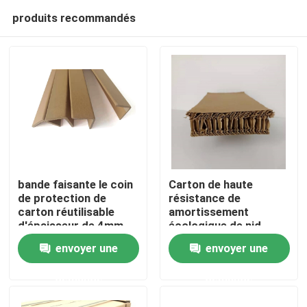
produits recommandés
bande faisante le coin
Carton de haute
de protection de
résistance de
carton réutilisable
amortissement
Accueil
d'épaisseur de 4mm
écologique de nid
d'abeilles
envoyer une
envoyer une
A propos de nous
demande
demande
Contacts