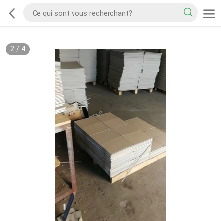
2
/
4