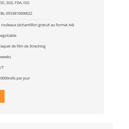
SC, SGS, FDA, ISO
CBL-0553810000022
 rouleaux (échantillon gratuit au format A4)
negotiable
Paquet de film de Streching
4weeks
T/T
0000rolls par jour