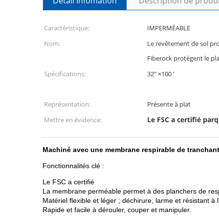
Détail Infomation
Description de produ
Caractéristique:
IMPERMÉABLE
Nom:
Le revêtement de sol pr
Fiberock protègent le pl
Spécifications:
32" ×100 '
Représentation:
Présente à plat
Le FSC a certifié par
Mettre en évidence:
Machiné avec une membrane respirable de tranchant, c
Fonctionnalités clé :
Le FSC a certifié
La membrane perméable permet à des planchers de resp
Matériel flexible et léger ; déchirure, larme et résistant à 
Rapide et facile à dérouler, couper et manipuler.