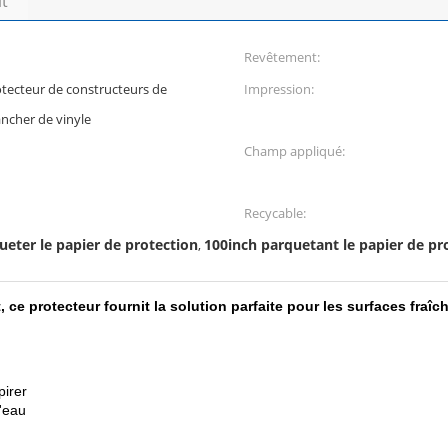
it
Revêtement:
otecteur de constructeurs de
Impression:
ancher de vinyle
Champ appliqué:
Recycable:
queter le papier de protection
100inch parquetant le papier de pr
,
e protecteur fournit la solution parfaite pour les surfaces fraîc
irer
l'eau