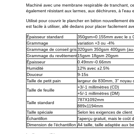
Machiné avec une membrane respirable de tranchant, ce pro
également résistant aux larmes, aux déchirures, à l'eau e
Utilisé pour couvrir le plancher en béton nouvellement ét
est facile à utiliser, allé dedans pour placer facilement 
Épaisseur standard
350gsm=0.155mm avec le ±
Grammage
variation +3 ou -4%
Grammage de conseil gris
320gsm 350gsm 400gsm (au-de
Grammage du revêtement
15gsm 18gsm 20gsm
Épaisseur
0.49mm~0.66mm
Humidité
12% avec ±2.5%
Douceur
9-15s
Taille de petit pain
largeur de 830mm, 3" noyau 
+3/-1 millimètres (CD)
Taille de feuille
+5/-1 millimètres (DM)
787X1092mm
Taille standard
889x1194mm
Taille spéciale
Selon les exigences de client
Échantillon
l'aperçu gratuit, mais le coût
Dimension de l'échantillon
A4 taille, taille adaptée aux b