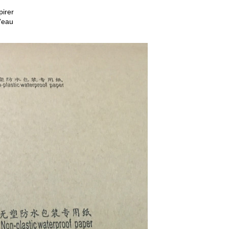
irer
l'eau
Laisser un message
Nous vous rappellerons bientôt!