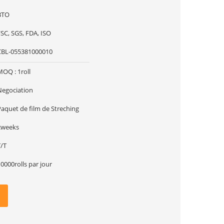
BTO
SC, SGS, FDA, ISO
CBL-055381000010
MOQ : 1roll
Negociation
Paquet de film de Streching
2weeks
T/T
0000rolls par jour