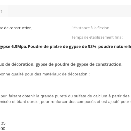
it
e de construction,
Résistance à la flexion:
Temps de établissement final:
 gypse 6.9Mpa
Poudre de plâtre de gypse de 93%
poudre naturell
,
,
ux de décoration, gypse de poudre de gypse de construction,
onne qualité pour des matériaux de décoration :
ur, faisant obtenir la grande pureté du sulfate de calcium à partir des m
amisée et étant durcie, pour renforcer des composés et est ajouté pour d
 35
100