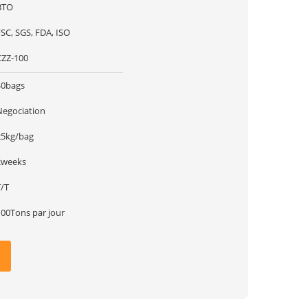
BTO
SC, SGS, FDA, ISO
CZZ-100
40bags
Negociation
25kg/bag
2weeks
T/T
100Tons par jour