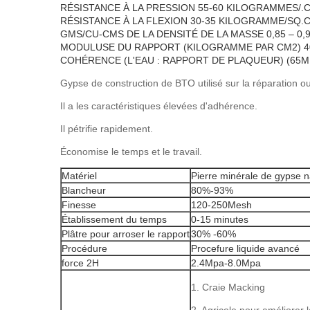
RÉSISTANCE À LA PRESSION 55-60 KILOGRAMMES/
RÉSISTANCE À LA FLEXION 30-35 KILOGRAMME/SQ.
GMS/CU-CMS DE LA DENSITÉ DE LA MASSE 0,85 – 0,
MODULUSE DU RAPPORT (KILOGRAMME PAR CM2) 
COHÉRENCE (L'EAU : RAPPORT DE PLAQUEUR) (65ML 
Gypse de construction de BTO utilisé sur la réparation o
Il a les caractéristiques élevées d'adhérence.
Il pétrifie rapidement.
Économise le temps et le travail.
Matériel
Pierre minérale de gypse na
Blancheur
80%-93%
Finesse
120-250Mesh
Établissement du temps
0-15 minutes
Plâtre pour arroser le rapport
30% -60%
Procédure
Procefure liquide avancé
force 2H
2.4Mpa-8.0Mpa
1. Craie Macking