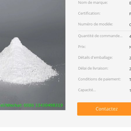
Nom de marque:
Certification:
F
Numéro de modèle:
Quantité de commande
min:
Prix:
Détails d'emballage:
Délai de livraison:
Conditions de paiement:
Capacité
d'approvisionnement:
Contactez