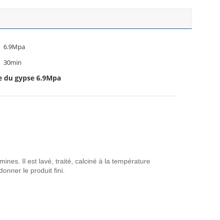
6.9Mpa
30min
e du gypse 6.9Mpa
ines. Il est lavé, traité, calciné à la température
onner le produit fini.