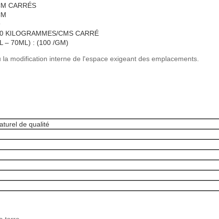
.CM CARRÉS
CM
9
40 KILOGRAMMES/CMS CARRÉ
– 70ML) : (100 /GM)
u la modification interne de l'espace exigeant des emplacements.
turel de qualité