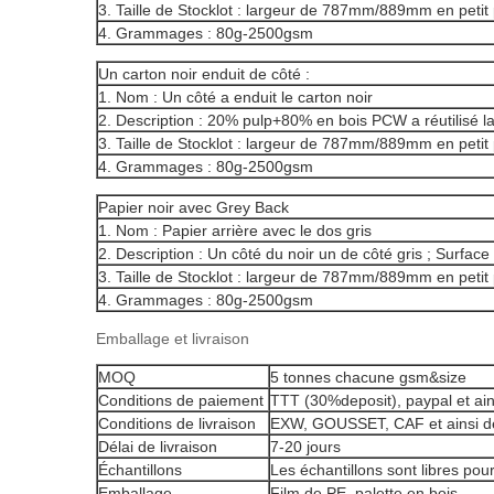
3. Taille de Stocklot : largeur de 787mm/889mm en pet
4. Grammages : 80g-2500gsm
Un carton noir enduit de côté :
1. Nom : Un côté a enduit le carton noir
2. Description : 20% pulp+80% en bois PCW a réutilisé la
3. Taille de Stocklot : largeur de 787mm/889mm en pet
4. Grammages : 80g-2500gsm
Papier noir avec Grey Back
1. Nom : Papier arrière avec le dos gris
2. Description : Un côté du noir un de côté gris ; Surface
3. Taille de Stocklot : largeur de 787mm/889mm en pet
4. Grammages : 80g-2500gsm
Emballage et livraison
MOQ
5 tonnes chacune gsm&size
Conditions de paiement
TTT (30%deposit), paypal et ain
Conditions de livraison
EXW, GOUSSET, CAF et ainsi de
Délai de livraison
7-20 jours
Échantillons
Les échantillons sont libres pour
Emballage
Film de PE, palette en bois