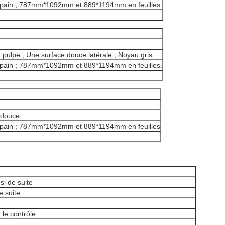
it pain ; 787mm*1092mm et 889*1194mm en feuilles.
 pulpe ; Une surface douce latérale ; Noyau gris.
it pain ; 787mm*1092mm et 889*1194mm en feuilles.
 douce.
it pain ; 787mm*1092mm et 889*1194mm en feuilles
Laisser un message
Nous vous rappellerons bientôt!
si de suite
 suite
 le contrôle