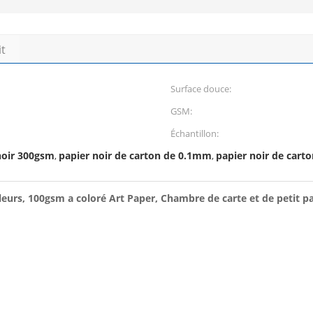
it
Surface douce:
GSM:
Échantillon:
noir 300gsm
papier noir de carton de 0.1mm
papier noir de cart
,
,
leurs, 100gsm a coloré Art Paper, Chambre de carte et de petit pa