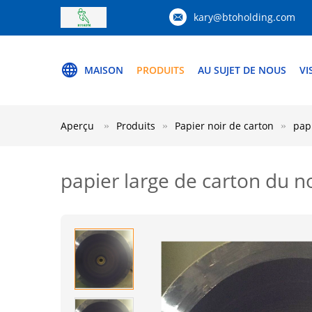
kary@btoholding.com
MAISON
PRODUITS
AU SUJET DE NOUS
VI
Aperçu
Produits
Papier noir de carton
pap
papier large de carton du 