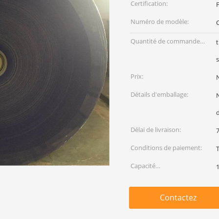
Certification:
F
Numéro de modèle:
Quantité de commande
t
min:
Prix:
Détails d'emballage:
Délai de livraison:
7
Conditions de paiement:
Capacité
1
d'approvisionnement:
Contactez