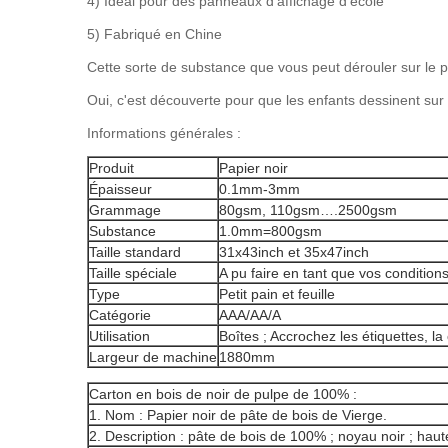
4) Idéal pour des panneaux d'affichage d'école
5) Fabriqué en Chine
Cette sorte de substance que vous peut dérouler sur le pl
Oui, c'est découverte pour que les enfants dessinent sur 
Informations générales :
Produit
Papier noir
Épaisseur
0.1mm-3mm
Grammage
80gsm, 110gsm….2500gsm
Substance
1.0mm=800gsm
Taille standard
31x43inch et 35x47inch
Taille spéciale
A pu faire en tant que vos condition
Type
Petit pain et feuille
Catégorie
AAA/AA/A
Utilisation
Boîtes ; Accrochez les étiquettes, la 
Largeur de machine
1880mm
Carton en bois de noir de pulpe de 100% :
1. Nom : Papier noir de pâte de bois de Vierge.
2. Description : pâte de bois de 100% ; noyau noir ; haute 