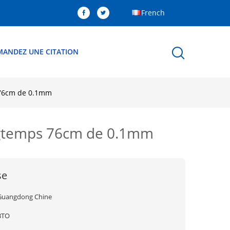
French
MANDEZ UNE CITATION
s 76cm de 0.1mm
ongtemps 76cm de 0.1mm
se
Guangdong Chine
BTO