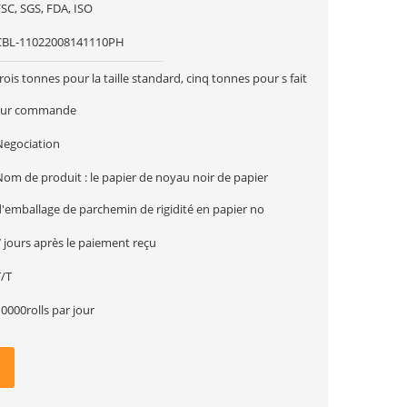
SC, SGS, FDA, ISO
CBL-11022008141110PH
rois tonnes pour la taille standard, cinq tonnes pour s fait
sur commande
Negociation
Nom de produit : le papier de noyau noir de papier
d'emballage de parchemin de rigidité en papier no
 jours après le paiement reçu
T/T
0000rolls par jour