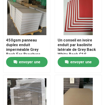
Produits
Parqueter le papier de protection
450gsm panneau
Un conseil en ivoire
Petit pain provisoire de protection de plancher
duplex enduit
enduit par kaolinite
imperméable Grey
latérale de Grey Back
Back For Brochure
White Back C1S
Protection de plancher de papier d'emballage
envoyer une
envoyer une
demande
demande
Papier de revêtement de sol de construction
Papier d'imprimerie de carton
Feuilles parquetantes imperméables