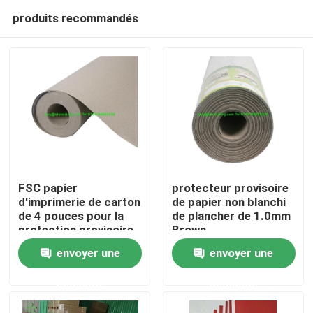
produits recommandés
FSC papier
protecteur provisoire
d'imprimerie de carton
de papier non blanchi
de 4 pouces pour la
de plancher de 1.0mm
Accueil
protection provisoire
Brown
de porte
envoyer une
envoyer une
A propos de nous
demande
demande
Contacts