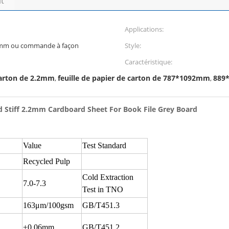
it
Applications:
m ou commande à façon
Style:
Caractéristique:
 carton de 2.2mm
feuille de papier de carton de 787*1092mm
889
,
,
d Stiff 2.2mm Cardboard Sheet For Book File Grey Board
Value
Test Standard
Recycled Pulp
Cold Extraction
7.0-7.3
Test in TNO
163μm/100gsm
GB/T451.3
±0.06mm
GB/T451.2