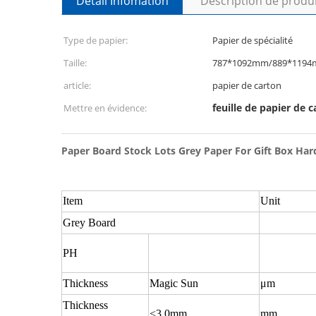
Détail Infomation
Description de produ
Type de papier:
Papier de spécialité
Taille:
787*1092mm/889*1194m
article:
papier de carton
feuille de papier de
Mettre en évidence:
Paper Board Stock Lots Grey Paper For Gift Box Har
Item
Unit
Grey Board
PH
Thickness
Magic Sun
μm
Thickness
<3.0mm
mm