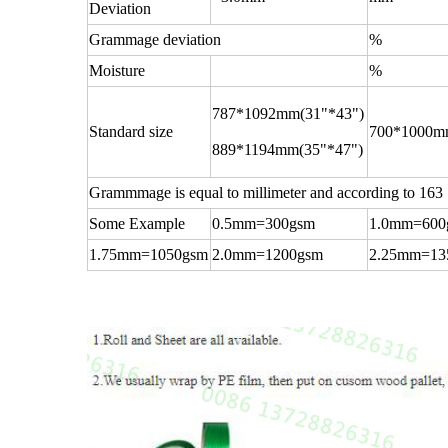
Deviation
Grammage deviation
%
Moisture
%
787*1092mm(31"*43")
Standard size
700*1000
889*1194mm(35"*47")
Grammmage is equal to millimeter and according to 163
Some Example
0.5mm=300gsm
1.0mm=600
1.75mm=1050gsm
2.0mm=1200gsm
2.25mm=13