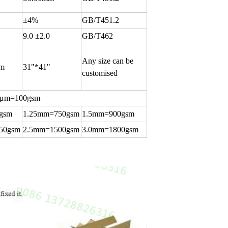
±4%
GB/T451.2
9.0
±2.0
GB/T462
Any size can be
mm
31"*41"
customised
μm=100gsm
gsm
1.25mm=750gsm
1.5mm=900gsm
50gsm
2.5mm=1500gsm
3.0mm=1800gsm