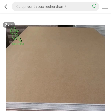
2
/
4