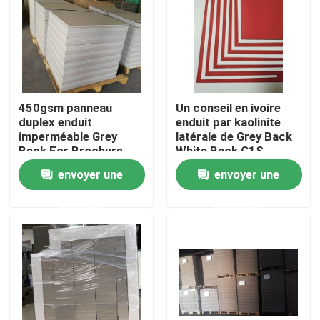
Produits
Parqueter le papier de protection
450gsm panneau
Un conseil en ivoire
duplex enduit
enduit par kaolinite
Petit pain provisoire de protection de plancher
imperméable Grey
latérale de Grey Back
Back For Brochure
White Back C1S
envoyer une
envoyer une
Protection de plancher de papier d'emballage
demande
demande
Papier de revêtement de sol de construction
Papier d'imprimerie de carton
Feuilles parquetantes imperméables