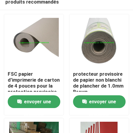
produits recommandés
FSC papier
protecteur provisoire
d'imprimerie de carton
de papier non blanchi
de 4 pouces pour la
de plancher de 1.0mm
protection provisoire
Brown
Accueil
de porte
envoyer une
envoyer une
A propos de nous
demande
demande
Contacts