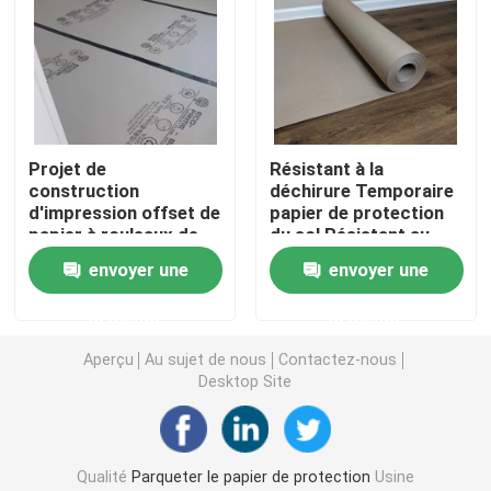
Revêtement de sol protecteur provisoire
Papier noir de carton
Projet de
Résistant à la
construction
déchirure Temporaire
Ruban adhésif respirable
d'impression offset de
papier de protection
papier à rouleaux de
du sol Résistant au
protection temporaire
glissement 0,9 mm
Papier de petit pain de emballage
envoyer une
envoyer une
de sol
demande
demande
Papier enduit noir
Aperçu
Au sujet de nous
Contactez-nous
Desktop Site
Papier coloré Rolls
Papier réutilisé de carton
Qualité
Parqueter le papier de protection
Usine