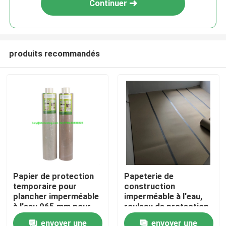
Continuer
produits recommandés
Accueil
Papier de protection
Papeterie de
temporaire pour
construction
A propos de nous
plancher imperméable
imperméable à l'eau,
à l'eau 965 mm pour
rouleau de protection
les projets de
de la surface du sol
envoyer une
envoyer une
Contacts