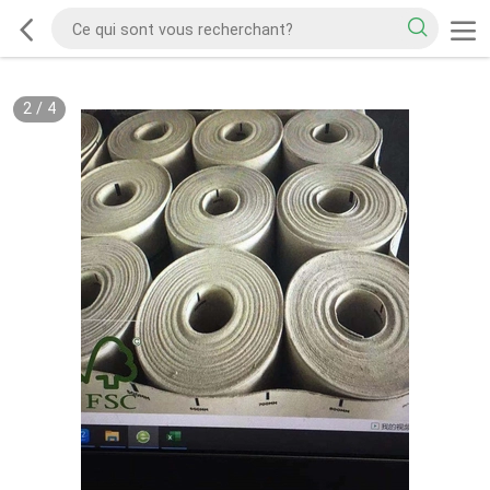
2
/
4