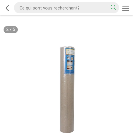
2
/
5