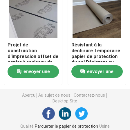
Revêtement de sol protecteur provisoire
Papier noir de carton
Projet de
Résistant à la
construction
déchirure Temporaire
Ruban adhésif respirable
d'impression offset de
papier de protection
papier à rouleaux de
du sol Résistant au
protection temporaire
glissement 0,9 mm
Papier de petit pain de emballage
envoyer une
envoyer une
de sol
demande
demande
Papier enduit noir
Aperçu
Au sujet de nous
Contactez-nous
Desktop Site
Papier coloré Rolls
Papier réutilisé de carton
Qualité
Parqueter le papier de protection
Usine