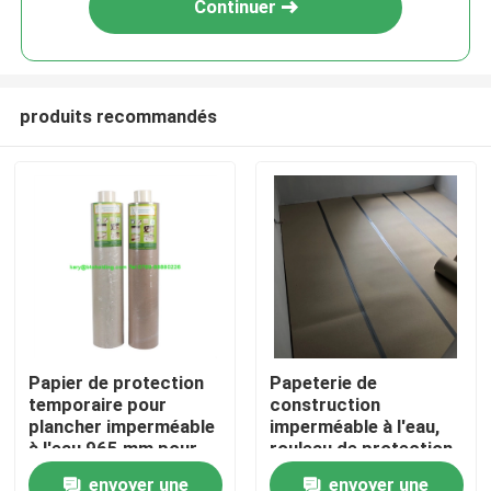
Continuer
produits recommandés
Accueil
Papier de protection
Papeterie de
temporaire pour
construction
A propos de nous
plancher imperméable
imperméable à l'eau,
à l'eau 965 mm pour
rouleau de protection
les projets de
de la surface du sol
envoyer une
envoyer une
Contacts