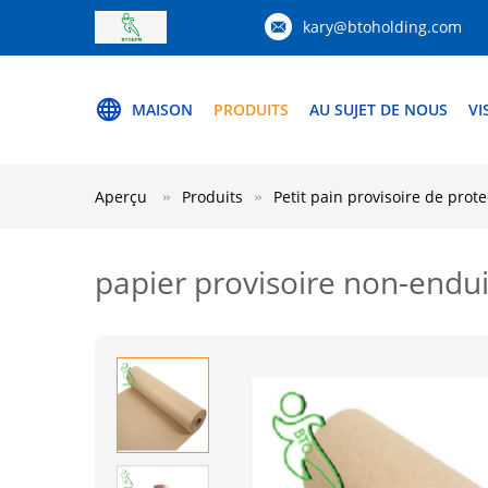
kary@btoholding.com
MAISON
PRODUITS
AU SUJET DE NOUS
VI
Aperçu
Produits
Petit pain provisoire de prot
papier provisoire non-endui