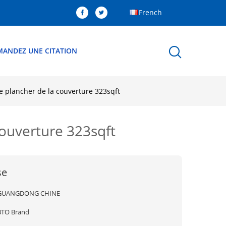
French
MANDEZ UNE CITATION
e plancher de la couverture 323sqft
couverture 323sqft
se
GUANGDONG CHINE
BTO Brand