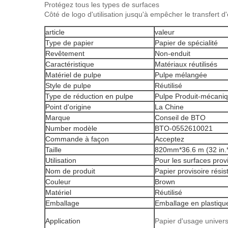
Protégez tous les types de surfaces
Côté de logo d'utilisation jusqu'à empêcher le transfert d
article
valeur
Type de papier
Papier de spécialité
Revêtement
Non-enduit
Caractéristique
Matériaux réutilisés
Matériel de pulpe
Pulpe mélangée
Style de pulpe
Réutilisé
Type de réduction en pulpe
Pulpe Produit-mécani
Point d'origine
La Chine
Marque
Conseil de BTO
Number modèle
BTO-0552610021
Commande à façon
Acceptez
Taille
820mm*36.6 m (32 in.*
Utilisation
Pour les surfaces prov
Nom de produit
Papier provisoire résis
Couleur
Brown
Matériel
Réutilisé
Emballage
Emballage en plastiqu
Application
Papier d'usage univer