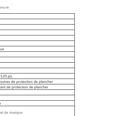
'encre
que
120 pi)
isoires de protection de plancher
tant de protection de plancher
e
sel de masque