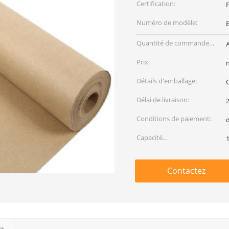
Certification:
Numéro de modèle:
Quantité de commande
A
min:
Prix:
Détails d'emballage:
Q
Délai de livraison:
Conditions de paiement:
Capacité
1
d'approvisionnement:
Contactez