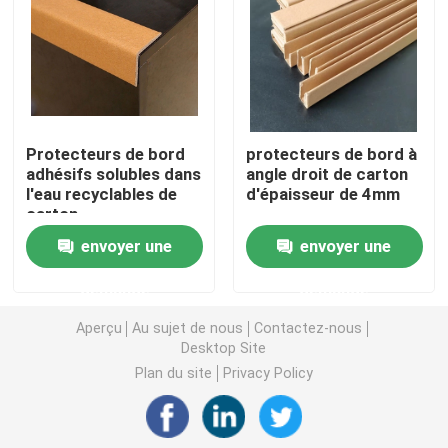
Papier de revêtement de sol de construction
Papier d'imprimerie de carton
Protecteurs de bord
protecteurs de bord à
adhésifs solubles dans
angle droit de carton
Feuilles parquetantes imperméables
l'eau recyclables de
d'épaisseur de 4mm
carton
Revêtement de sol protecteur provisoire
envoyer une
envoyer une
demande
demande
Papier noir de carton
Aperçu
Au sujet de nous
Contactez-nous
Desktop Site
Ruban adhésif respirable
Plan du site
Privacy Policy
Papier de petit pain de emballage