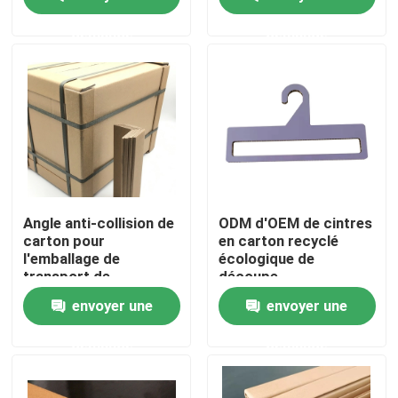
demande
demande
Visite d'usine
Contrôle de qualité
Contactez-nous
Demandez une citation
Angle anti-collision de
ODM d'OEM de cintres
carton pour
en carton recyclé
l'emballage de
écologique de
Parqueter le papier de protection
transport de
découpe
logistique
envoyer une
envoyer une
Petit pain provisoire de protection de plancher
demande
demande
Protection de plancher de papier d'emballage