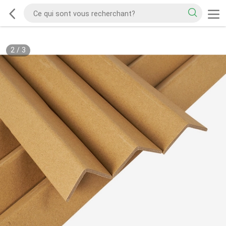
2
/
3