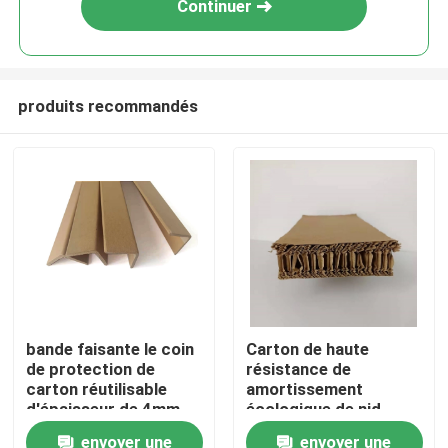
Continuer
produits recommandés
Maison
bande faisante le coin
Carton de haute
de protection de
résistance de
Produits
carton réutilisable
amortissement
d'épaisseur de 4mm
écologique de nid
d'abeilles
envoyer une
envoyer une
Au sujet de nous