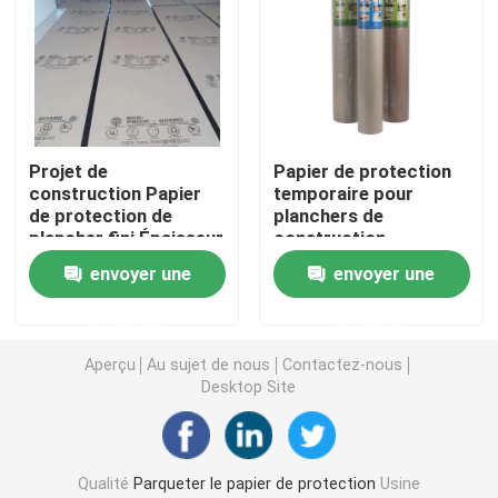
Revêtement de sol protecteur provisoire
Papier noir de carton
Projet de
Papier de protection
construction Papier
temporaire pour
Ruban adhésif respirable
de protection de
planchers de
plancher fini Épaisseur
construction
1 mm Recyclable
Papier de petit pain de emballage
envoyer une
envoyer une
demande
demande
Papier enduit noir
Aperçu
Au sujet de nous
Contactez-nous
Desktop Site
Papier coloré Rolls
Papier réutilisé de carton
Qualité
Parqueter le papier de protection
Usine