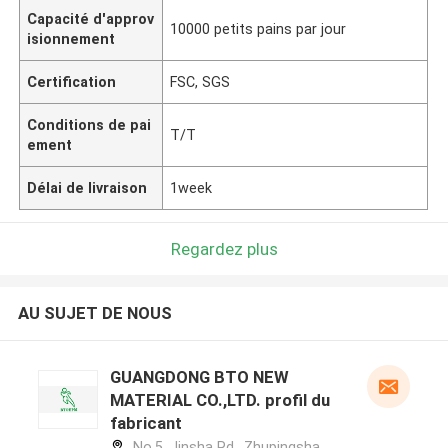
Capacité d'approv
10000 petits pains par jour
isionnement
Certification
FSC, SGS
Conditions de pai
T/T
ement
Délai de livraison
1week
Regardez plus
AU SUJET DE NOUS
GUANGDONG BTO NEW
MATERIAL CO.,LTD. profil du
fabricant
No.5, Jinsha Rd., Zhupingsha,