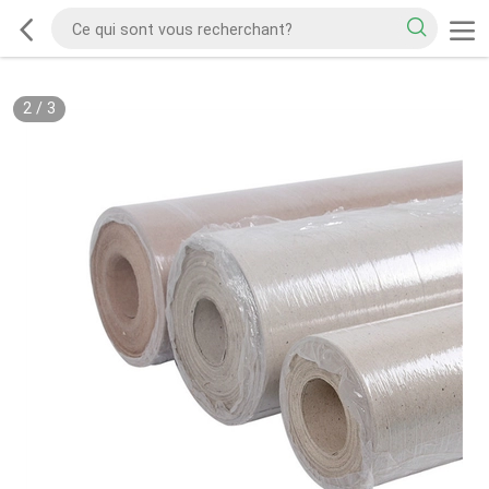
2
/
3