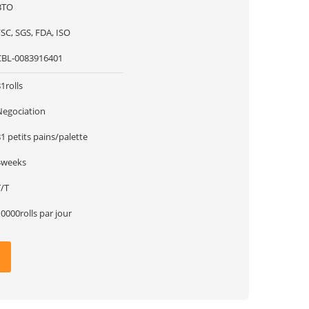
BTO
SC, SGS, FDA, ISO
CBL-0083916401
1rolls
Negociation
1 petits pains/palette
4weeks
T/T
0000rolls par jour