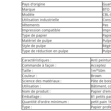
Pays d'origine
Guan
Marque
BTO
Modèle
CBL-
Utilisation industrielle
Cons
Vêtements
Pas
Impression compatible
Impr
Type de papier
Papi
Matériel de pulpe
Pulp
Style de pulpe
Régé
Type de réduction en pulpe
Pulp
Caractéristiques :
Anti peintu
Commande à façon :
Acceptez
Taille :
1m*50m
Couleur :
Brown
Science des matériaux :
Pâte de bois
Utilisation :
Bâtiment, c
Nom de produit :
Papier d'em
Emballage :
81 petits pa
Quantité d'ordre minimum :
petit pain 1
Type :
Papier profe