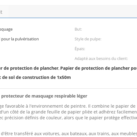
it
asquage
But:
 pour la pulvérisation
Style de pulpe:
Épais:
Adapté aux besoins du client:
er de protection de plancher
Papier de protection de plancher po
,
 de sol de construction de 1x50m
r protecteur de masquage respirable léger
e favorable à l'environnement de peintre. Il combine le papier de 
g d'un côté de la grande feuille de papier pliée et adhérez facilemen
avec précision définis de couleur, alors que le papier protège effec
re d'être transféré aux voitures, aux bateaux, aux trains, aux meuble