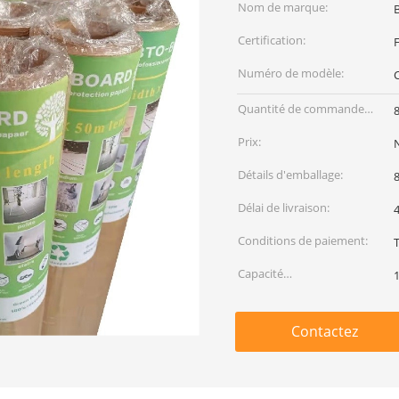
Nom de marque:
Certification:
F
Numéro de modèle:
Quantité de commande
8
min:
Prix:
Détails d'emballage:
8
Délai de livraison:
Conditions de paiement:
Capacité
1
d'approvisionnement:
Contactez