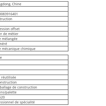
gdong, Chine
0083916401
truction
ession offset
er de métier
e mélangée
néré
e mécanique chimique
re
 réutilisée
onstruction
ballage de construction
ins/palette
620
ssionnel de spécialité