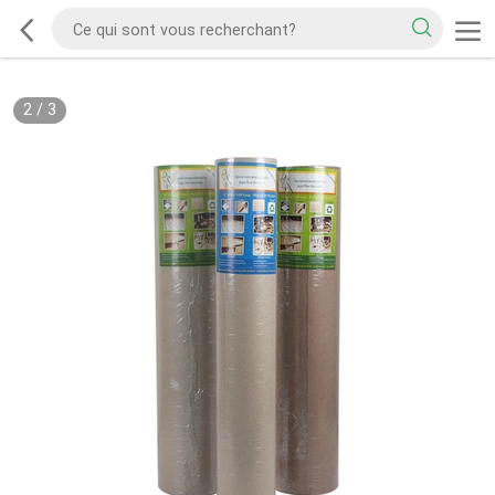
2
/
3