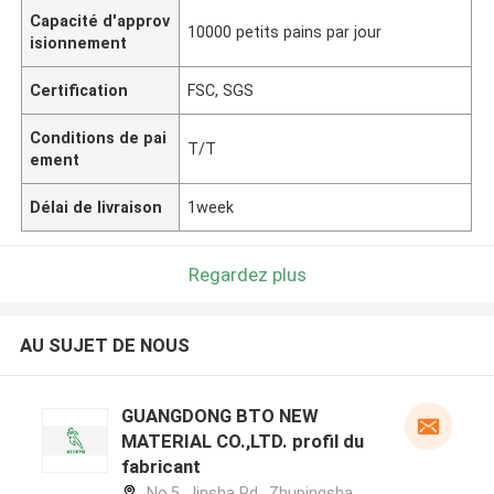
Capacité d'approv
10000 petits pains par jour
isionnement
Certification
FSC, SGS
Conditions de pai
T/T
ement
Délai de livraison
1week
Regardez plus
AU SUJET DE NOUS
GUANGDONG BTO NEW
MATERIAL CO.,LTD. profil du
fabricant
No.5, Jinsha Rd., Zhupingsha,