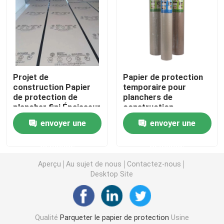
Revêtement de sol protecteur provisoire
Papier noir de carton
Projet de
Papier de protection
construction Papier
temporaire pour
Ruban adhésif respirable
de protection de
planchers de
plancher fini Épaisseur
construction
1 mm Recyclable
Papier de petit pain de emballage
envoyer une
envoyer une
demande
demande
Papier enduit noir
Aperçu
Au sujet de nous
Contactez-nous
Desktop Site
Papier coloré Rolls
Papier réutilisé de carton
Qualité
Parqueter le papier de protection
Usine