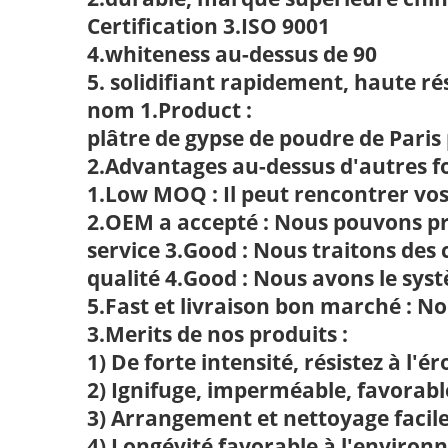
Certification 3.ISO 9001
4.whiteness au-dessus de 90
5. solidifiant rapidement, haute ré
nom 1.Product :
plâtre de gypse de poudre de Paris 
2.Advantages au-dessus d'autres fo
1.Low MOQ : Il peut rencontrer vos
2.OEM a accepté : Nous pouvons pr
service 3.Good : Nous traitons des
qualité 4.Good : Nous avons le sys
5.Fast et livraison bon marché : No
3.Merits de nos produits :
1) De forte intensité, résistez à l'ér
2) Ignifuge, imperméable, favorab
3) Arrangement et nettoyage facil
4) Longévité favorable à l'environ