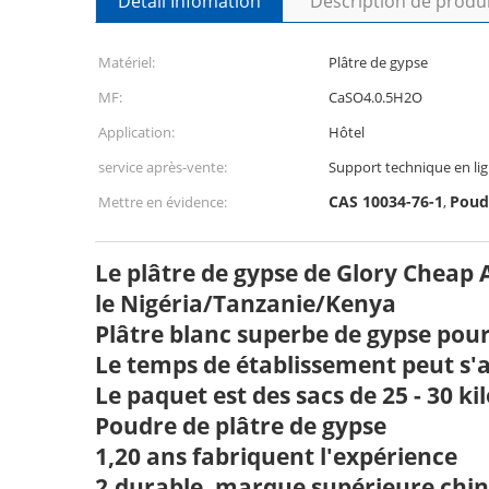
Détail Infomation
Description de produ
Matériel:
Plâtre de gypse
MF:
CaSO4.0.5H2O
Application:
Hôtel
service après-vente:
Support technique en li
CAS 10034-76-1
Poud
Mettre en évidence:
,
Le plâtre de gypse de Glory Cheap 
le Nigéria/Tanzanie/Kenya
Plâtre blanc superbe de gypse pour 
Le temps de établissement peut s'aj
Le paquet est des sacs de 25 - 30 
Poudre de plâtre de gypse
1,20 ans fabriquent l'expérience
2.durable, marque supérieure chin