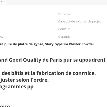
it
N ° CAS.:
Capacité de solution de projet:
Couleur:
gne
Garantie:
re pure de plâtre de gypse
Glory Gypsum Plaster Powder
,
And Good Quality de Paris pur saupoudrent 
des bâtis et la fabrication de conrnice.
uster selon l'ordre.
kilogrammes pp
oise