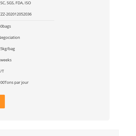
SC, SGS, FDA, ISO
CZZ-202012052036
40bags
Negociation
25kg/bag
2weeks
T/T
100Tons par jour